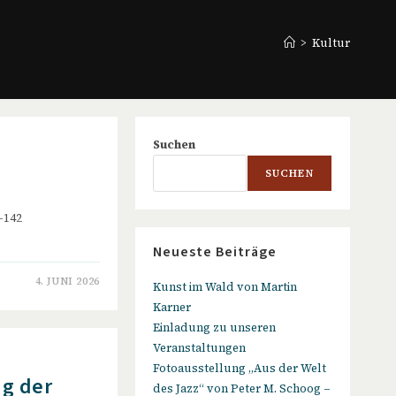
>
Kultur
Suchen
SUCHEN
 -142
Neueste Beiträge
4. JUNI 2026
Kunst im Wald von Martin
Karner
Einladung zu unseren
Veranstaltungen
Fotoausstellung „Aus der Welt
ng der
des Jazz“ von Peter M. Schoog –