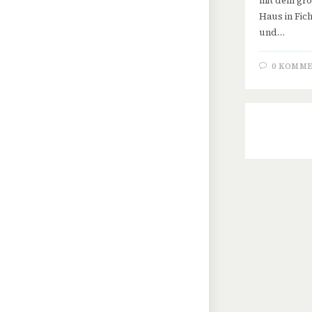
mit dem gro
Haus in Fic
und…
0 KOMM