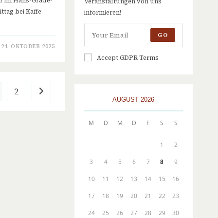
hr im Hans-Grade-
Veranstaltungen von uns
ttag bei Kaffe
informieren!
GO
24. OKTOBER 2025
Accept GDPR Terms
2
Gehe zur nächsten Seite
AUGUST 2026
M
D
M
D
F
S
S
1
2
3
4
5
6
7
8
9
10
11
12
13
14
15
16
17
18
19
20
21
22
23
24
25
26
27
28
29
30