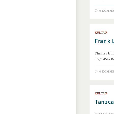
0 KOMM
KULTUR
Frank 
Thriller tri
3b / 14547 B
0 KOMM
KULTUR
Tanzca