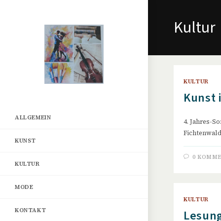
Zum
Inhalt
Kultur
springen
KULTUR
Kunst 
ALLGEMEIN
4. Jahres-So
Fichtenwal
KUNST
0 KOMM
KULTUR
MODE
KULTUR
KONTAKT
Lesung