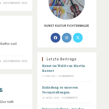
1. DEZEMBER 2025
KUNST KULTUR FICHTENWALDE
Opens
Opens
Opens
in
in
in
. Kaffee und
a
a
a
new
new
new
Letzte Beiträge
tab
tab
tab
1. DEZEMBER 2025
Kunst im Wald von Martin
Karner
4. JUNI 2026
/
0 COMMENTS
Einladung zu unseren
6
Veranstaltungen
24. MÄRZ 2026
/
0 COMMENTS
ler trifft