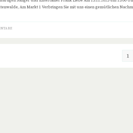
ßartigen Sänger und Entertainer Frank Liebe Am 15.11.2025 um 15:00 U
htenwalde, Am Markt 1 Verbringen Sie mit uns einen gemütlichen Nachmi
ENTARE
1