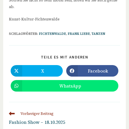
Sollten Sie nicht so sehr mobil sein, holen wir Sie auch gerne
ab.
Kunst-Kultur-Fichtenwalde
SCHLAGWÖRTER
:
FICHTENWALDE
,
FRANK LIEBE
,
TANZEN
DIESEN
TEILE ES MIT ANDEREN
INHALT
TEILEN
X
Facebook
Öffnet
Öffnet
in
in
einem
einem
neuen
neuen
WhatsApp
Öffnet
Fenster
Fenster
in
einem
neuen
Fenster
Weitere
Vorheriger Beitrag
Artikel
Fashion Show – 18.10.2025
ansehen